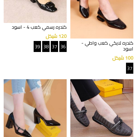
كندره رسمي كعب 4
- اسود
120 شيكل
كندره لايكي كعب واطي
-
39
38
37
36
اسود
100 شيكل
37