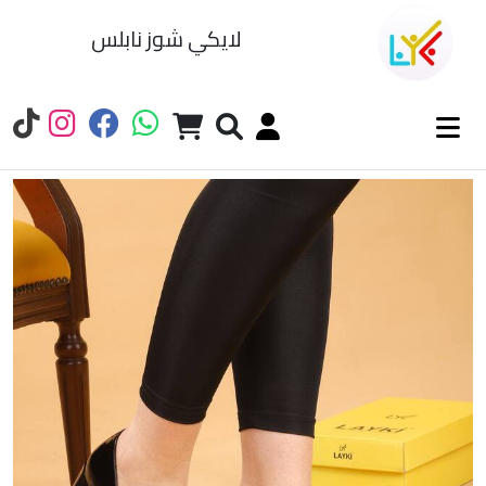
لايكي شوز نابلس