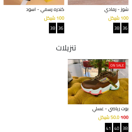
شوز
- رمادي
كندره رسمي
- اسود
100 شيكل
100 شيكل
38
36
38
36
تنزيلات
ON SALE
بوت رياضي
- عسلي
100
50.0 شيكل
41
40
38