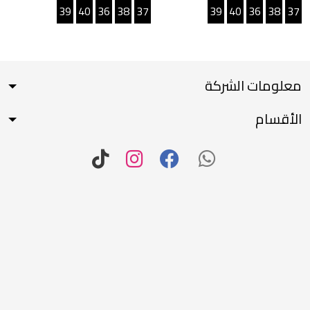
39
40
36
38
37
39
40
36
38
37
معلومات الشركة
الأقسام