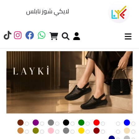
لايكي شوز نابلس