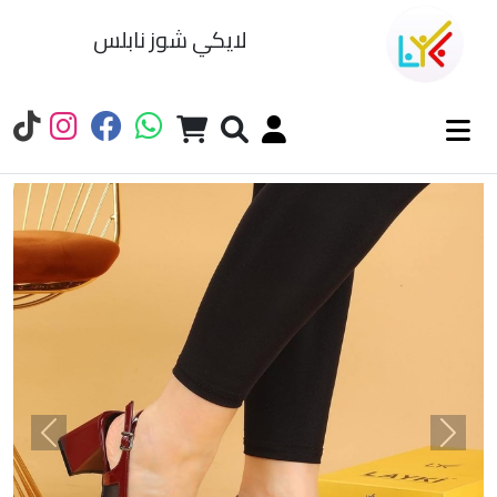
لايكي شوز نابلس
السابق
التالي