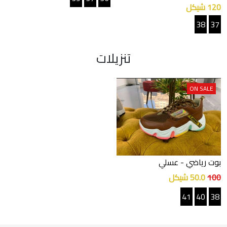
120 شيكل
38
37
تنزيلات
ON SALE
بوت رياضي
- عسلي
100
50.0 شيكل
41
40
38