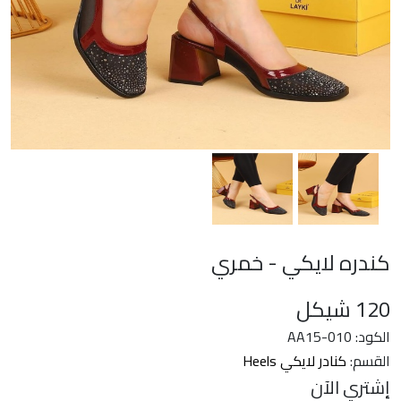
كندره لايكي - خمري
120
شيكل
الكود: AA15-010
القسم:
كنادر لايكي Heels
إشتري الآن