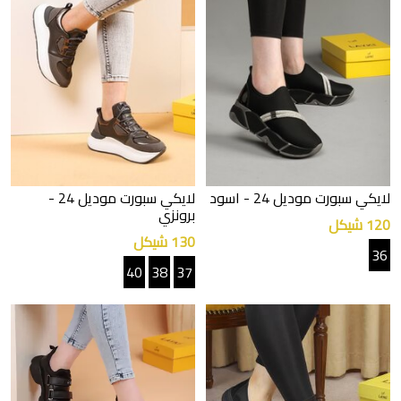
لايكي سبورت موديل 24
- اسود
لايكي سبورت موديل 24
-
برونزي
120 شيكل
130 شيكل
36
40
38
37