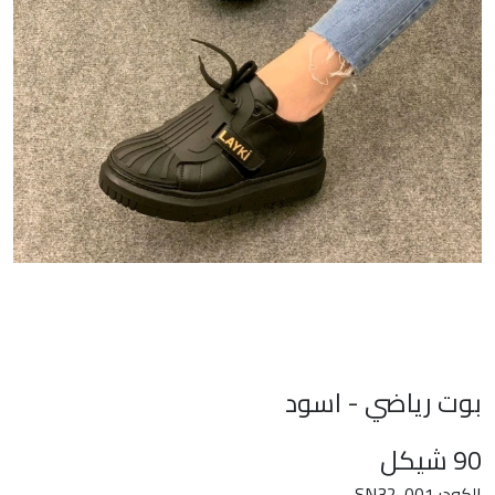
بوت رياضي - اسود
90
شيكل
الكود: SN32-001