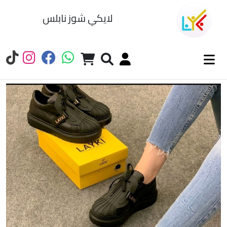
لايكي شوز نابلس