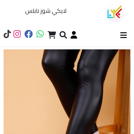
لايكي شوز نابلس