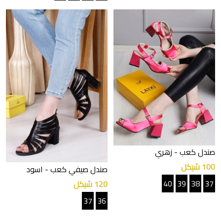
صندل كعب
- زهري
100 شيكل
صندل صيفي كعب
- اسود
40
39
38
37
120 شيكل
37
36