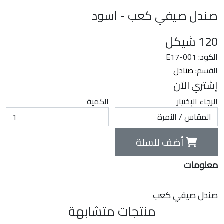
صندل صيفي كعب - اسود
120
شيكل
الكود: E17-001
القسم:
صنادل
إشتري الآن
الرجاء الإختيار
الكمية
أضف للسلة
معلومات
صندل صيفي كعب
منتجات متشابهة