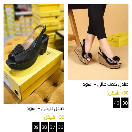
صندل كعب عالي
- اسود
130 شيكل
40
38
صندل لايكي
- اسود
130 شيكل
39
38
37
36