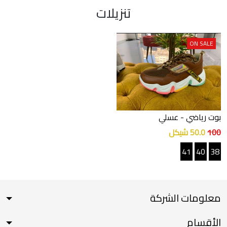
تنزيلات
ON SALE
بوت رياضي
- عسلي
100
50.0 شيكل
41
40
38
معلومات الشركة
الأقسام