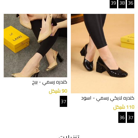
39
38
36
كندره رسمي
- بيج
90 شيكل
كندره لايكي رسمي
- اسود
37
110 شيكل
36
37
تنزيلات