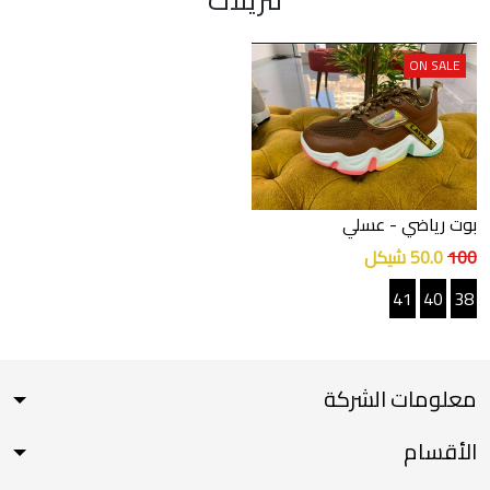
ON SALE
بوت رياضي
- عسلي
100
50.0 شيكل
41
40
38
معلومات الشركة
الأقسام