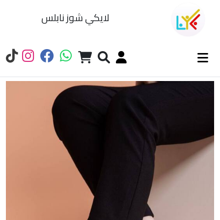
لايكي شوز نابلس