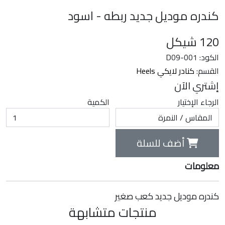
كندره موديل جديد ربطه - اسود
120
شيكل
الكود: D09-001
القسم:
كنادر لايكي Heels
إشتري الآن
الرجاء الإختيار
الكمية
أضف للسلة
معلومات
كندره موديل جديد كعب صغير
منتجات متشابهة