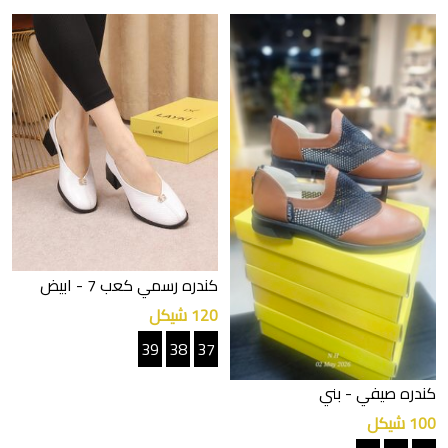
كندره رسمي كعب 7
- ابيض
120 شيكل
39
38
37
كندره صيفي
- بني
100 شيكل