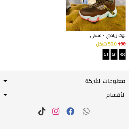
بوت رياضي
- عسلي
100
50.0 شيكل
41
40
38
معلومات الشركة
الأقسام