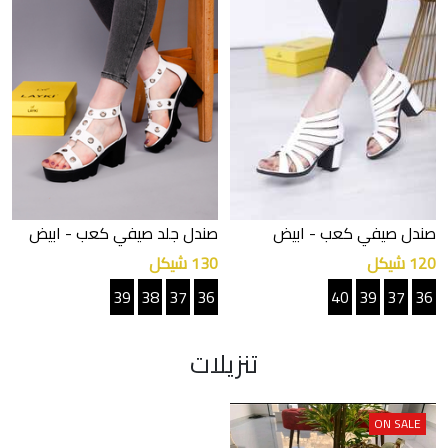
صندل صيفي كعب
- ابيض
صندل جلد صيفي كعب
- ابيض
120 شيكل
130 شيكل
39
38
37
36
40
39
37
36
تنزيلات
ON SALE