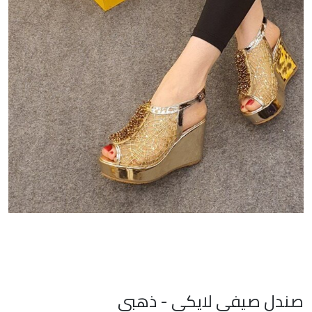
صندل صيفي لايكي - ذهبي