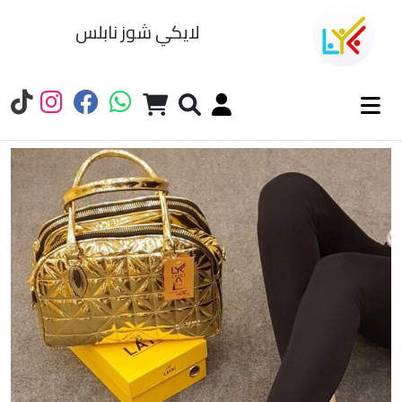
لايكي شوز نابلس