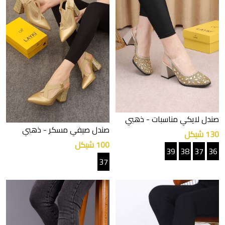
صندل لايكي مناسبات
- ذهبي
صندل صيفي مسكر
- ذهبي
130 شيكل
100 شيكل
39
38
37
36
37