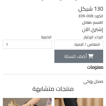
130
شيكل
الكود: E09-008
القسم:
صنادل
إشتري الآن
الرجاء الإختيار
الكمية
أضف للسلة
معلومات
صندل روكي
منتجات متشابهة