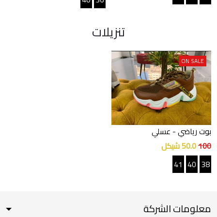
تنزيلات
ON SALE
بوت رياضي
- عسلي
100
50.0 شيكل
41
40
38
معلومات الشركة