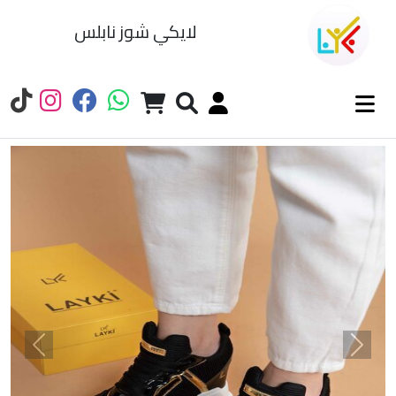
لايكي شوز نابلس
السابق
التالي