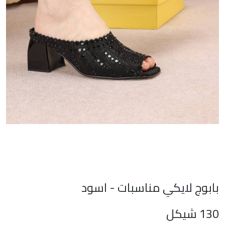
بابوج لايكي مناسبات - اسود
130
شيكل