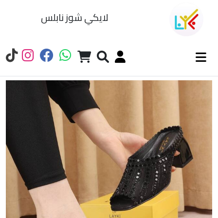
لايكي شوز نابلس