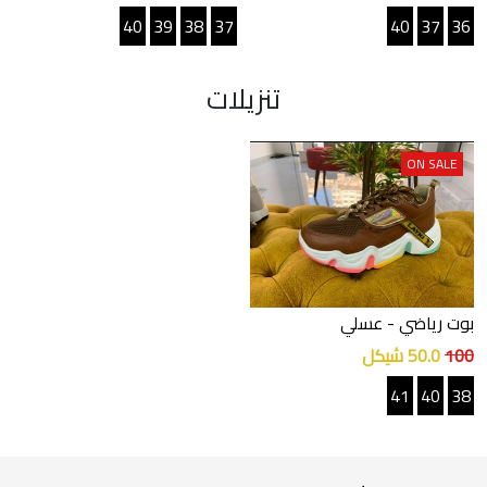
40
39
38
37
40
37
36
تنزيلات
ON SALE
بوت رياضي
- عسلي
100
50.0 شيكل
41
40
38